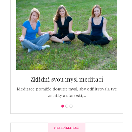
…
Zklidni svou mysl meditací
Detoxi
Meditace pomůže donutit mysl, aby odfiltrovala tvé
zmatky a starosti,…
NEJSDÍLENĚJŠÍ