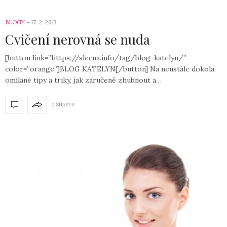
BLOGY
17. 2. 2013
Cvičení nerovná se nuda
[button link=”https://slecna.info/tag/blog-katelyn/”
color=”orange”]BLOG KATELYN[/button] Na neustále dokola
omílané tipy a triky, jak zaručeně zhubnout a…
0 SHARES