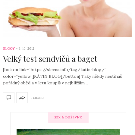
BLOGY
9. 10. 2012
Velký test sendvičů a baget
[button link=”https://slecna.info/tag/katin-blog/”
color=”yellow”]KÁTIN BLOG[/button] Taky někdy nestíháš
pořádný oběd a v letu koupíš v nejbližším…
0 SHARES
SEX & DUŠEVNO