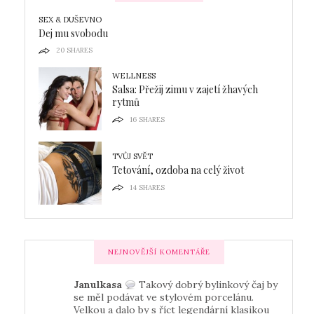
SEX & DUŠEVNO
Dej mu svobodu
20
SHARES
WELLNESS
Salsa: Přežij zimu v zajetí žhavých
rytmů
16
SHARES
TVŮJ SVĚT
Tetování, ozdoba na celý život
14
SHARES
NEJNOVĚJŠÍ KOMENTÁŘE
Janulkasa
Takový dobrý bylinkový čaj by
se měl podávat ve stylovém porcelánu.
Velkou a dalo by s říct legendární klasikou