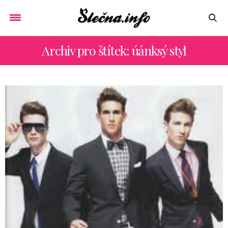
Archiv pro štítek: úánksý styl