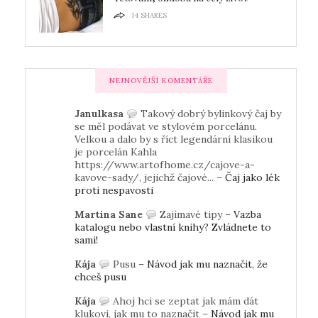
14
SHARES
NEJNOVĚJŠÍ KOMENTÁŘE
Janulkasa
Takový dobrý bylinkový čaj by
se měl podávat ve stylovém porcelánu.
Velkou a dalo by s říct legendární klasikou
je porcelán Kahla
https://www.artofhome.cz/cajove-a-
kavove-sady/, jejichž čajové... –
Čaj jako lék
proti nespavosti
Martina Sane
Zajímavé tipy –
Vazba
katalogu nebo vlastní knihy? Zvládnete to
sami!
Kája
Pusu –
Návod jak mu naznačit, že
chceš pusu
Kája
Ahoj hci se zeptat jak mám dát
klukovi, jak mu to naznačit –
Návod jak mu