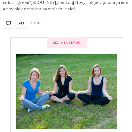
color=”green”]BLOG IVKY[/button] Nový rok je v plnom prúde
a noviniek v móde a na mólach je tiež…
0 SHARES
SEX & DUŠEVNO