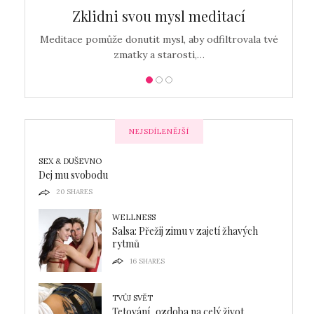
…
Zklidni svou mysl meditací
Detox
Meditace pomůže donutit mysl, aby odfiltrovala tvé
zmatky a starosti,…
NEJSDÍLENĚJŠÍ
SEX & DUŠEVNO
Dej mu svobodu
20
SHARES
WELLNESS
Salsa: Přežij zimu v zajetí žhavých
rytmů
16
SHARES
TVŮJ SVĚT
Tetování, ozdoba na celý život