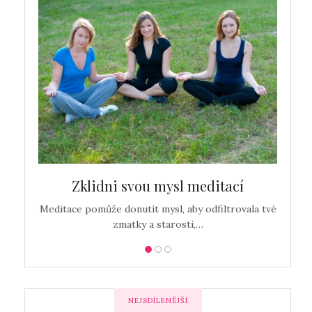
c…
Zklidni svou mysl meditací
Detox
Meditace pomůže donutit mysl, aby odfiltrovala tvé
zmatky a starosti,…
NEJSDÍLENĚJŠÍ