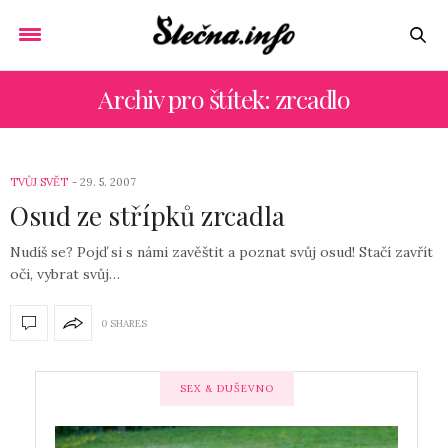
Archiv pro štítek: zrcadlo
TVŮJ SVĚT
29. 5. 2007
Osud ze střípků zrcadla
Nudíš se? Pojď si s námi zavěštit a poznat svůj osud! Stačí zavřít
oči, vybrat svůj…
0 SHARES
SEX & DUŠEVNO