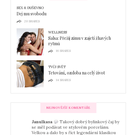
SEX & DUŠEVNO
Dej mu svobodu
20
SHARES
WELLNESS
Salsa: Přežij zimu v zajetí žhavých
rytmů
16
SHARES
TVŮJ SVĚT
Tetování, ozdoba na celý život
14
SHARES
NEJNOVĚJŠÍ KOMENTÁŘE
Janulkasa
Takový dobrý bylinkový čaj by
se měl podávat ve stylovém porcelánu.
Velkou a dalo by s říct legendární klasikou