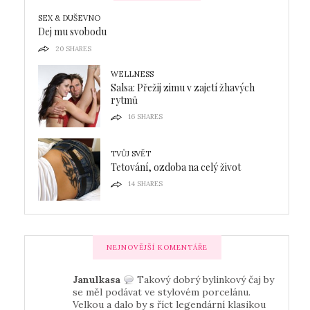
SEX & DUŠEVNO
Dej mu svobodu
20
SHARES
WELLNESS
Salsa: Přežij zimu v zajetí žhavých
rytmů
16
SHARES
TVŮJ SVĚT
Tetování, ozdoba na celý život
14
SHARES
NEJNOVĚJŠÍ KOMENTÁŘE
Janulkasa
Takový dobrý bylinkový čaj by
se měl podávat ve stylovém porcelánu.
Velkou a dalo by s říct legendární klasikou