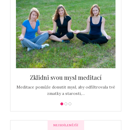
c…
Zklidni svou mysl meditací
Detox
Meditace pomůže donutit mysl, aby odfiltrovala tvé
zmatky a starosti,…
NEJSDÍLENĚJŠÍ