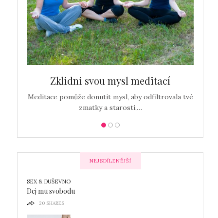
c…
Zklidni svou mysl meditací
Detox
Meditace pomůže donutit mysl, aby odfiltrovala tvé
zmatky a starosti,…
NEJSDÍLENĚJŠÍ
SEX & DUŠEVNO
Dej mu svobodu
20
SHARES