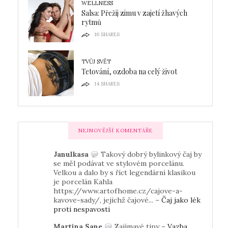
WELLNESS
Salsa: Přežij zimu v zajetí žhavých
rytmů
16
SHARES
TVŮJ SVĚT
Tetování, ozdoba na celý život
14
SHARES
NEJNOVĚJŠÍ KOMENTÁŘE
Janulkasa
Takový dobrý bylinkový čaj by
se měl podávat ve stylovém porcelánu.
Velkou a dalo by s říct legendární klasikou
je porcelán Kahla
https://www.artofhome.cz/cajove-a-
kavove-sady/, jejichž čajové... –
Čaj jako lék
proti nespavosti
Martina Sane
Zajímavé tipy –
Vazba