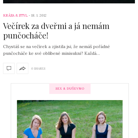
KRÁSA & STYL
18. 1. 2012
Večírek za dveřmi a já nemám
punčocháče!
Chystáš se na večírek a zjistila jsi, že nemáš pořádné
punčocháče ke své oblíbené minisukni? Každá…
0 SHARES
SEX & DUŠEVNO