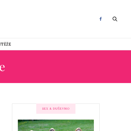
UTĚŽE
e
SEX & DUŠEVNO