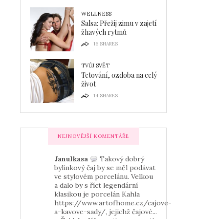
WELLNESS
Salsa: Přežij zimu v zajetí
žhavých rytmů
16
SHARES
TVŮJ SVĚT
Tetování, ozdoba na celý
život
14
SHARES
NEJNOVĚJŠÍ KOMENTÁŘE
Janulkasa
Takový dobrý
bylinkový čaj by se měl podávat
ve stylovém porcelánu. Velkou
a dalo by s říct legendární
klasikou je porcelán Kahla
https://www.artofhome.cz/cajove-
a-kavove-sady/, jejichž čajové...