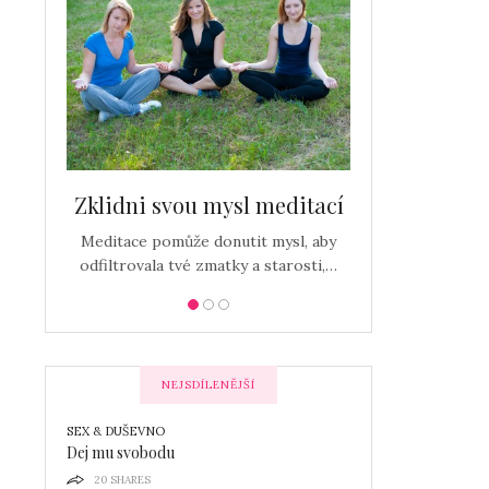
n
Třidenní det
Zklidni svou mysl meditací
za měsíc…
Detoxiakční diety
zbavit se odpa
Meditace pomůže donutit mysl, aby
odfiltrovala tvé zmatky a starosti,…
NEJSDÍLENĚJŠÍ
SEX & DUŠEVNO
Dej mu svobodu
20
SHARES