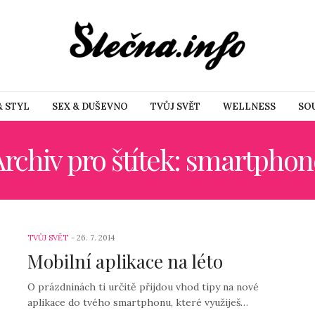
& STYL
SEX & DUŠEVNO
TVŮJ SVĚT
WELLNESS
SO
Archiv pro štítek: smartphon
TVŮJ SVĚT
26. 7. 2014
Mobilní aplikace na léto
O prázdninách ti určitě přijdou vhod tipy na nové
aplikace do tvého smartphonu, které využiješ…