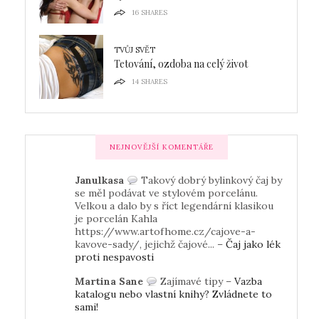
16
SHARES
TVŮJ SVĚT
Tetování, ozdoba na celý život
14
SHARES
NEJNOVĚJŠÍ KOMENTÁŘE
Janulkasa
Takový dobrý bylinkový čaj by
se měl podávat ve stylovém porcelánu.
Velkou a dalo by s říct legendární klasikou
je porcelán Kahla
https://www.artofhome.cz/cajove-a-
kavove-sady/, jejichž čajové... –
Čaj jako lék
proti nespavosti
Martina Sane
Zajímavé tipy –
Vazba
katalogu nebo vlastní knihy? Zvládnete to
sami!