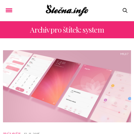
Archiv pro štítek: system
TVŮJ SVĚT
13. 11. 2015