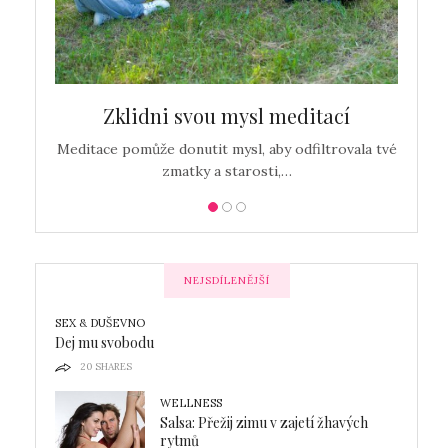
c…
Zklidni svou mysl meditací
Detox
Meditace pomůže donutit mysl, aby odfiltrovala tvé
zmatky a starosti,…
NEJSDÍLENĚJŠÍ
SEX & DUŠEVNO
Dej mu svobodu
20
SHARES
WELLNESS
Salsa: Přežij zimu v zajetí žhavých
rytmů