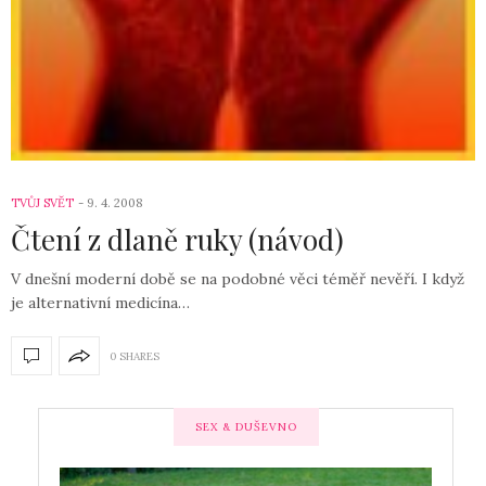
TVŮJ SVĚT
9. 4. 2008
Čtení z dlaně ruky (návod)
V dnešní moderní době se na podobné věci téměř nevěří. I když
je alternativní medicína…
0 SHARES
SEX & DUŠEVNO