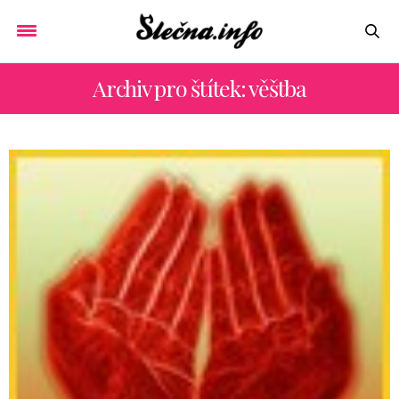
Archiv pro štítek: věštba