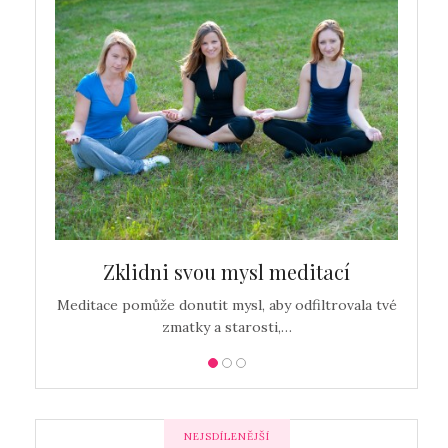
…
Zklidni svou mysl meditací
Detox
Meditace pomůže donutit mysl, aby odfiltrovala tvé
zmatky a starosti,…
NEJSDÍLENĚJŠÍ