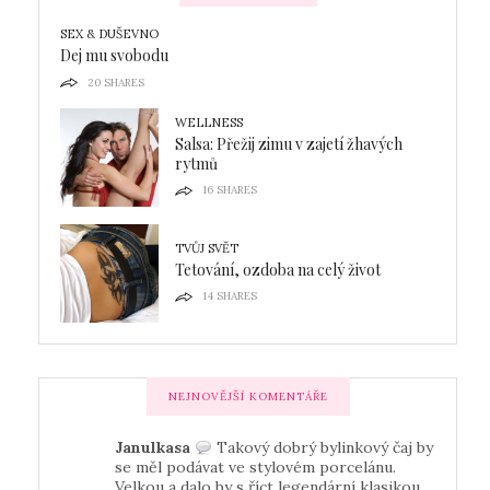
SEX & DUŠEVNO
Dej mu svobodu
20
SHARES
WELLNESS
Salsa: Přežij zimu v zajetí žhavých
rytmů
16
SHARES
TVŮJ SVĚT
Tetování, ozdoba na celý život
14
SHARES
NEJNOVĚJŠÍ KOMENTÁŘE
Janulkasa
Takový dobrý bylinkový čaj by
se měl podávat ve stylovém porcelánu.
Velkou a dalo by s říct legendární klasikou