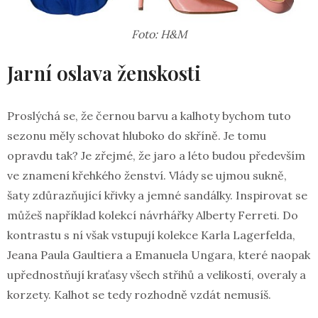
Foto: H&M
Jarní oslava ženskosti
Proslýchá se, že černou barvu a kalhoty bychom tuto
sezonu měly schovat hluboko do skříně. Je tomu
opravdu tak? Je zřejmé, že jaro a léto budou především
ve znamení křehkého ženství. Vlády se ujmou sukně,
šaty zdůrazňující křivky a jemné sandálky. Inspirovat se
můžeš například kolekcí návrhářky Alberty Ferreti. Do
kontrastu s ní však vstupují kolekce Karla Lagerfelda,
Jeana Paula Gaultiera a Emanuela Ungara, které naopak
upřednostňují kraťasy všech střihů a velikostí, overaly a
korzety. Kalhot se tedy rozhodně vzdát nemusíš.