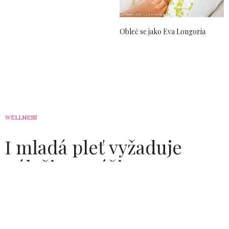
Obleč se jako Eva Longoria
WELLNESS
I mladá pleť vyžaduje
náležitou péči
by
5. 2. 2010
KRISTYNA
Kosmetické firmy chrlí takové množství krémů proti