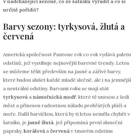
v nadcházející sezoně, co ze šatníku vyřadit a co si
určitě pořídit?
Barvy sezony: tyrkysová, žlutá a
červená
Americká společnost Pantone rok co rok vydává paletu
odstínů, jež vystihuje nejnovější barevné trendy. Letos
se můžeme těšit především na jasné a zářivé barvy,
které budou slušet každé mladé slečně, ale i na jemnější
a neutrální odstíny. Barvami roku se mají stát
tyrkysová
a
námořnická modř
, které tě unesou z šedi
měst a přinesou radostnou náladu prohřátých pláží a
moře. Další barvičkou, která by ti letos neměla chybět v
šatníku, je
jasně
žlutá
, jež připomíná první sluneční
paprsky,
korálová
a
červená
v tmavém odstínu