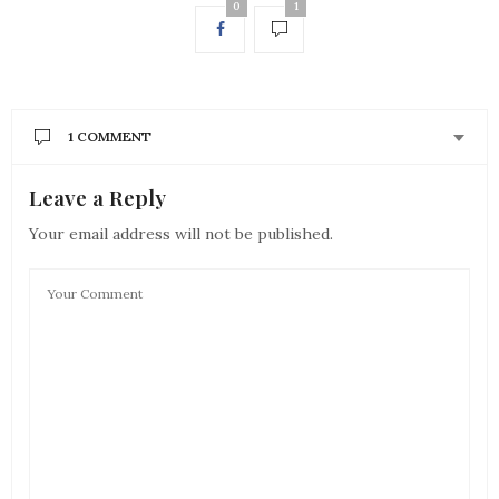
0
1
1 COMMENT
Leave a Reply
OLENKA=))
NAPSAL:
Ty barvičky, jsou moc pěkné=)
Your email address will not be published.
A ted se jdu podívat na ty odkazy=)
20. 3. 2010 (9:48)