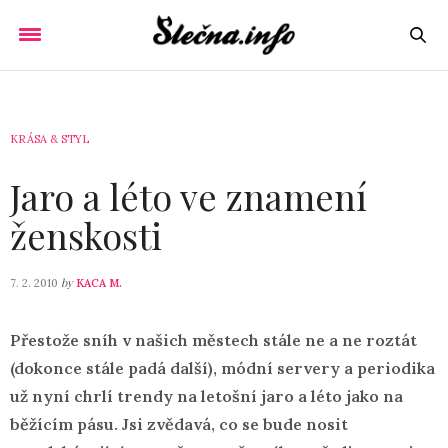
KRÁSA & STYL
Jaro a léto ve znamení
ženskosti
by
7. 2. 2010
KACA M.
Přestože sníh v našich městech stále ne a ne roztát
(dokonce stále padá další), módní servery a periodika
už nyní chrlí trendy na letošní jaro a léto jako na
běžícím pásu. Jsi zvědavá, co se bude nosit