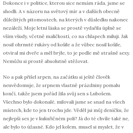
Dokonce i v politice, kterou sice nemám ráda, jsme se
shodli. A v názoru na světový mír a v dalších obecně
důležitých pitomostech, na kterých v důsledku nakonec
nezáleží. Moje letní láska se prostě vydařila úplně se
vším všudy, včetně maličkostí, co na chlapech miluji. Jak
nosil ohrnuté rukávy od košile a že vůbec nosil košile,
otvíral mi dveře a měl brýle, to je podle mě strašně sexy.
Nemůžu si prostě absolutně stěžovat.
No a pak přišel srpen, na začátku si ještě člověk
neuvědomuje, že srpnem vlastně prázdniny pomalu
končí, takže jsem pořád žila svůj sen s Lubošem.
Všechno bylo dokonalé, milovali jsme se snad na všech
místech, kde to jen trochu jde. Věděl jsi můj deníčku, že
nejlepší sex je v kukuřičném poli? Já do té chvíle také ne,
ale bylo to úžasné. Kdo jel kolem, musel si myslet, že v