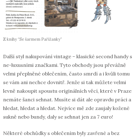
Z knihy “Se šarmem Pařížanky”
Další styl nakupování vintage – klasické second handy s
ne-luxusními značkami. Tyto obchody jsou převážně
velmi přeplněné oblečením, často smrdí a i kvůli tomu
se vám ani nechce dovnitř. Jenže si tak můžete velmi
levně nakoupit spoustu originálních věcí, které v Praze
nemáte šanci sehnat. Musíte si dát ale opravdu práci a
hledat, hledat a hledat. Nejvíce mě zde zaujaly kožené
sukně nebo bundy, daly se sehnat jen za 7 euro!
Některé obchůdky s oblečením byly zavřené a bez