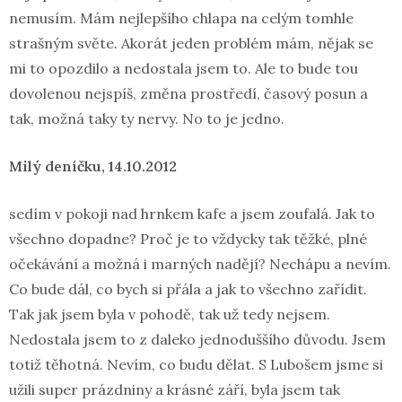
nemusím. Mám nejlepšího chlapa na celým tomhle
strašným světe. Akorát jeden problém mám, nějak se
mi to opozdilo a nedostala jsem to. Ale to bude tou
dovolenou nejspíš, změna prostředí, časový posun a
tak, možná taky ty nervy. No to je jedno.
Milý deníčku, 14.10.2012
sedím v pokoji nad hrnkem kafe a jsem zoufalá. Jak to
všechno dopadne? Proč je to vždycky tak těžké, plné
očekávání a možná i marných nadějí? Nechápu a nevím.
Co bude dál, co bych si přála a jak to všechno zařídit.
Tak jak jsem byla v pohodě, tak už tedy nejsem.
Nedostala jsem to z daleko jednoduššího důvodu. Jsem
totiž těhotná. Nevím, co budu dělat. S Lubošem jsme si
užili super prázdniny a krásné září, byla jsem tak