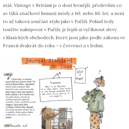
stát. Vintage v Británii je o dost levnější, především co
se týká značkové luxusní módy z 60. nebo 80. let, a není
to až taková součást stylu jako v Paříži. Pokud tedy
toužíte nakupovat v Paříži, je lepší si vyčíhnout slevy
v klasických obchodech, které jsou jako podle zákona ve
Francii dvakrát do roka – v červenci a v lednu.