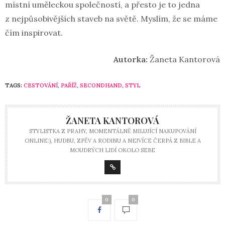
místní uměleckou společností, a přesto je to jedna
z nejpůsobivějších staveb na světě. Myslím, že se máme
čím inspirovat.
Autorka:
Žaneta Kantorová
TAGS:
CESTOVÁNÍ
,
PAŘÍŽ
,
SECONDHAND
,
STYL
ŽANETA KANTOROVÁ
STYLISTKA Z PRAHY, MOMENTÁLNĚ MILUJÍCÍ NAKUPOVÁNÍ
ONLINE:), HUDBU, ZPĚV A RODINU A NEJVÍCE ČERPÁ Z BIBLE A
MOUDRÝCH LIDÍ OKOLO SEBE
0
0