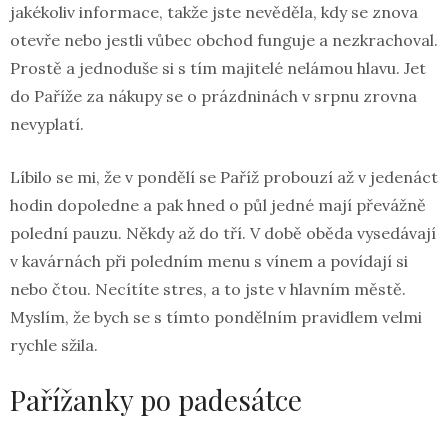
jakékoliv informace, takže jste nevěděla, kdy se znova
otevře nebo jestli vůbec obchod funguje a nezkrachoval.
Prostě a jednoduše si s tím majitelé nelámou hlavu. Jet
do Paříže za nákupy se o prázdninách v srpnu zrovna
nevyplatí.
Líbilo se mi, že v pondělí se Paříž probouzí až v jedenáct
hodin dopoledne a pak hned o půl jedné mají převážně
polední pauzu. Někdy až do tří. V době oběda vysedávají
v kavárnách při poledním menu s vínem a povídají si
nebo čtou. Necítíte stres, a to jste v hlavním městě.
Myslím, že bych se s tímto pondělním pravidlem velmi
rychle sžila.
Pařížanky po padesátce