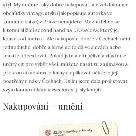
styl. My umíme taky dobře nakupovat, ale žel dokonalé
obchůdky vintage stylu (jak popisuje autorka ve
zmíněné knize) v Praze nenajdete. Možná lehce se
k tomu blížící second hand na I.P.Pavlova, který je
kousek od metra… Ale nakupovat dobře v Čechách není
jednoduché, dobře a levně se to dá ve slevách nebo
musíte odcestovat. Pokud jste ale trpělivé a vlastníte
určitý cit pro výběr věcí, můžete nasát tu zajímavou a
prostou atmosféru z knihy a aplikovat některé její
postřehy u nás v Čechách. Knihu jsem dala prolistovat
svým kamarádkám a všechny si ji šly koupit.
Nakupování = umění