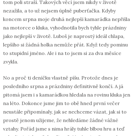
tom poli straší. Takových věcí jsem nikdy v životě
nezažila, a to už nejsem úplně puberťačka. Kdyby
koncem srpna moje druhá nejlepší kamarádka nepřišla
na motorce o kluka, vyhodnotila bych tyhle prázdniny
jako nejlepší v životě. Luboš je naprostý ideál chlapa,
lepšího si žádná holka nemůže přát. Když tedy pominu
to stupidní jméno. Ale i na to jsem si za dva měsíce
zvykla.
No a proč ti deníčku vlastně píšu. Protože dnes je
posledního srpna a prázdniny definitivně končí. A já
pitomá jsem i s kamarádkou hledala na rovinu kluka jen
na léto. Dokonce jsme jim to obě hned první večer
neustále připomínaly, jak se nechceme vázat, jak si to
prostě jenom užijeme, že nehledáme žádné vážné
vztahy. Pořád jsme s nima hrály tuhle blbou hru a teď