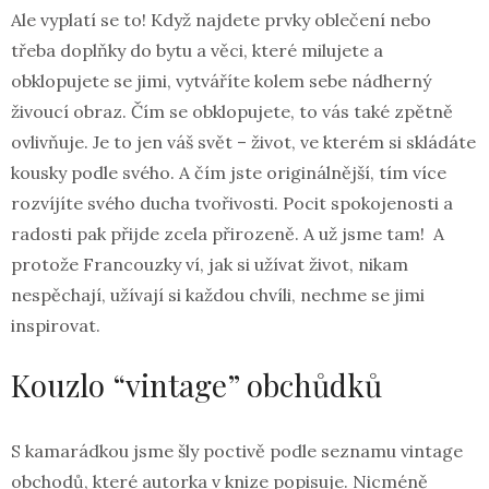
Ale vyplatí se to! Když najdete prvky oblečení nebo
třeba doplňky do bytu a věci, které milujete a
obklopujete se jimi, vytváříte kolem sebe nádherný
živoucí obraz. Čím se obklopujete, to vás také zpětně
ovlivňuje. Je to jen váš svět – život, ve kterém si skládáte
kousky podle svého. A čím jste originálnější, tím více
rozvíjíte svého ducha tvořivosti. Pocit spokojenosti a
radosti pak přijde zcela přirozeně. A už jsme tam! A
protože Francouzky ví, jak si užívat život, nikam
nespěchají, užívají si každou chvíli, nechme se jimi
inspirovat.
Kouzlo “vintage” obchůdků
S kamarádkou jsme šly poctivě podle seznamu vintage
obchodů, které autorka v knize popisuje. Nicméně