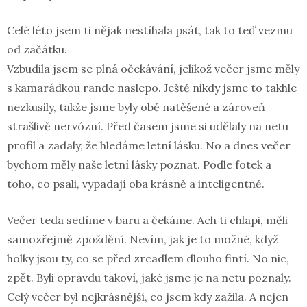
Celé léto jsem ti nějak nestíhala psát, tak to teď vezmu
od začátku.
Vzbudila jsem se plná očekávání, jelikož večer jsme měly
s kamarádkou rande naslepo. Ještě nikdy jsme to takhle
nezkusily, takže jsme byly obě natěšené a zároveň
strašlivě nervózní. Před časem jsme si udělaly na netu
profil a zadaly, že hledáme letní lásku. No a dnes večer
bychom měly naše letní lásky poznat. Podle fotek a
toho, co psali, vypadají oba krásně a inteligentně.
Večer teda sedíme v baru a čekáme. Ach ti chlapi, měli
samozřejmě zpoždění. Nevím, jak je to možné, když
holky jsou ty, co se před zrcadlem dlouho fintí. No nic,
zpět. Byli opravdu takoví, jaké jsme je na netu poznaly.
Celý večer byl nejkrásnější, co jsem kdy zažila. A nejen