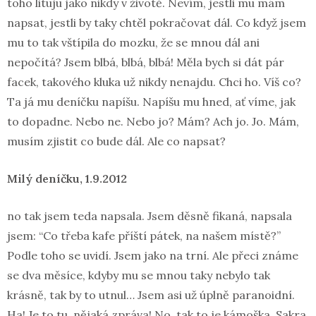
toho lituju jako nikdy v životě. Nevím, jestli mu mám
napsat, jestli by taky chtěl pokračovat dál. Co když jsem
mu to tak vštípila do mozku, že se mnou dál ani
nepočítá? Jsem blbá, blbá, blbá! Měla bych si dát pár
facek, takového kluka už nikdy nenajdu. Chci ho. Víš co?
Ta já mu deníčku napíšu. Napíšu mu hned, ať víme, jak
to dopadne. Nebo ne. Nebo jo? Mám? Ach jo. Jo. Mám,
musím zjistit co bude dál. Ale co napsat?
Milý deníčku, 1.9.2012
no tak jsem teda napsala. Jsem děsně fikaná, napsala
jsem: “Co třeba kafe příští pátek, na našem místě?”
Podle toho se uvidí. Jsem jako na trní. Ale přeci známe
se dva měsíce, kdyby mu se mnou taky nebylo tak
krásně, tak by to utnul… Jsem asi už úplně paranoidní.
Ha! Je to tu, nějaká zpráva! No, tak to je kámoška. Sakra,