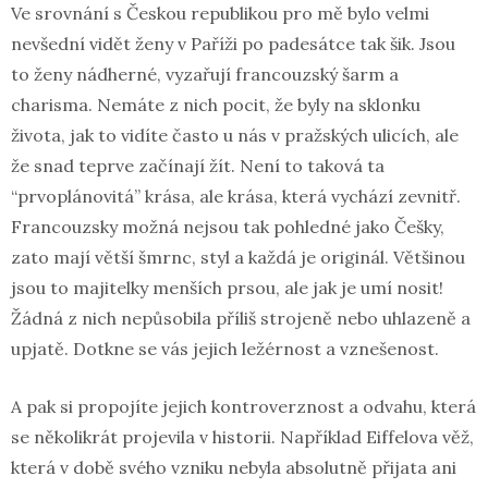
Ve srovnání s Českou republikou pro mě bylo velmi
nevšední vidět ženy v Paříži po padesátce tak šik. Jsou
to ženy nádherné, vyzařují francouzský šarm a
charisma. Nemáte z nich pocit, že byly na sklonku
života, jak to vidíte často u nás v pražských ulicích, ale
že snad teprve začínají žít. Není to taková ta
“prvoplánovitá” krása, ale krása, která vychází zevnitř.
Francouzsky možná nejsou tak pohledné jako Češky,
zato mají větší šmrnc, styl a každá je originál. Většinou
jsou to majitelky menších prsou, ale jak je umí nosit!
Žádná z nich nepůsobila příliš strojeně nebo uhlazeně a
upjatě. Dotkne se vás jejich ležérnost a vznešenost.
A pak si propojíte jejich kontroverznost a odvahu, která
se několikrát projevila v historii. Například Eiffelova věž,
která v době svého vzniku nebyla absolutně přijata ani