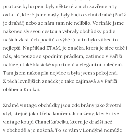
protože byl srpen, byly některé z nich zavřené a ty
ostatní, které jsme našly, byly buďto velmi drahé (Paříž
je drahá!) nebo se nám tam nic nelíbilo. Ve finále jsme
nakonec šly svou cestou a vybraly obchůdky podle
našich vlastních pocitů a výběrů, a to bylo vůbec to
nejlepší. Například ETAM, je značka, která je sice také i
nás, ale pouze se spodním prádlem, zatímco v Paříži
nabízejí také klasické sportovní a elegantní oblečení.
Tam jsem nakoupila nejvíce a byla jsem spokojená.
Z těch levnějších značek je také zajímavá a v Paříži
oblíbená Kookai.
Známé vintage obchůdky jsou zde brány jako životní
styl, stejně jako třeba kouření. Jsou ženy, které si ve
vintage koupí Chanel kabelku, která je dražší než
v obchodě a je nošená. To se vám v Londýně nemůže