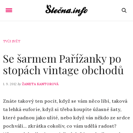
TVŮJ SVĚT
Se šarmem Pařížanky po
stopách vintage obchodů
by
1. 9. 2012
ŽANETA KANTOROVÁ
Znáte takový ten pocit, když se vám něco líbí, taková
ta lehká euforie, když si třeba koupíte úžasné šaty,
které padnou jako ulité, nebo když vás někdo ze srdce
pochválí… zkrátka cokoliv, co vám udělá radost?