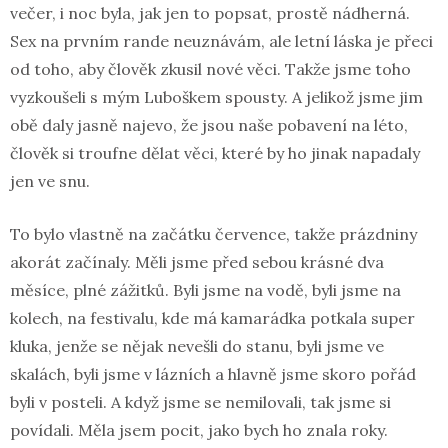
večer, i noc byla, jak jen to popsat, prostě nádherná.
Sex na prvním rande neuznávám, ale letní láska je přeci
od toho, aby člověk zkusil nové věci. Takže jsme toho
vyzkoušeli s mým Luboškem spousty. A jelikož jsme jim
obě daly jasně najevo, že jsou naše pobavení na léto,
člověk si troufne dělat věci, které by ho jinak napadaly
jen ve snu.
To bylo vlastně na začátku července, takže prázdniny
akorát začínaly. Měli jsme před sebou krásné dva
měsíce, plné zážitků. Byli jsme na vodě, byli jsme na
kolech, na festivalu, kde má kamarádka potkala super
kluka, jenže se nějak nevešli do stanu, byli jsme ve
skalách, byli jsme v lázních a hlavně jsme skoro pořád
byli v posteli. A když jsme se nemilovali, tak jsme si
povídali. Měla jsem pocit, jako bych ho znala roky.