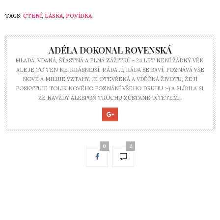
TAGS:
ČTENÍ
,
LÁSKA
,
POVÍDKA
ADÉLA DOKONAL ROVENSKÁ
MLADÁ, VDANÁ, ŠŤASTNÁ A PLNÁ ZÁŽITKŮ - 24 LET NENÍ ŽÁDNÝ VĚK,
ALE JE TO TEN NEJKRÁSNĚJŠÍ. RÁDA JÍ, RÁDA SE BAVÍ, POZNÁVÁ VŠE
NOVÉ A MILUJE VZTAHY. JE OTEVŘENÁ A VDĚČNÁ ŽIVOTU, ŽE JÍ
POSKYTUJE TOLIK NOVÉHO POZNÁNÍ VŠEHO DRUHU :-) A SLÍBILA SI,
ŽE NAVŽDY ALESPOŇ TROCHU ZŮSTANE DÍTĚTEM...
0
2