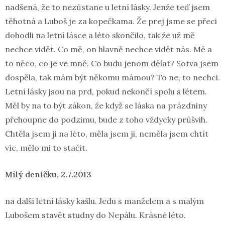
nadšená, že to nezůstane u letní lásky. Jenže teď jsem
těhotná a Luboš je za kopečkama. Že prej jsme se přeci
dohodli na letní lásce a léto skončilo, tak že už mě
nechce vidět. Co mě, on hlavně nechce vidět nás. Mě a
to něco, co je ve mně. Co budu jenom dělat? Sotva jsem
dospěla, tak mám být někomu mámou? To ne, to nechci.
Letní lásky jsou na prd, pokud nekončí spolu s létem.
Měl by na to být zákon, že když se láska na prázdniny
přehoupne do podzimu, bude z toho vždycky průšvih.
Chtěla jsem ji na léto, měla jsem ji, neměla jsem chtít
víc, mělo mi to stačit.
Milý deníčku, 2.7.2013
na další letní lásky kašlu. Jedu s manželem a s malým
Lubošem stavět studny do Nepálu. Krásné léto.