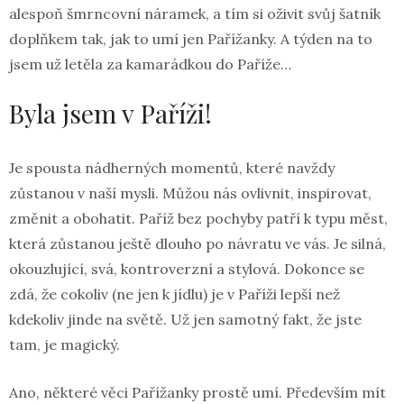
alespoň šmrncovní náramek, a tím si oživit svůj šatník
doplňkem tak, jak to umí jen Pařížanky. A týden na to
jsem už letěla za kamarádkou do Paříže…
Byla jsem v Paříži!
Je spousta nádherných momentů, které navždy
zůstanou v naší mysli. Můžou nás ovlivnit, inspirovat,
změnit a obohatit. Paříž bez pochyby patří k typu měst,
která zůstanou ještě dlouho po návratu ve vás. Je silná,
okouzlující, svá, kontroverzní a stylová. Dokonce se
zdá, že cokoliv (ne jen k jídlu) je v Paříži lepší než
kdekoliv jinde na světě. Už jen samotný fakt, že jste
tam, je magický.
Ano, některé věci Pařížanky prostě umí. Především mít