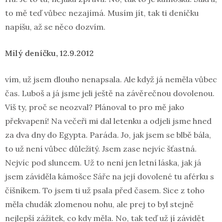
to mě teď vůbec nezajímá. Musím jít, tak ti deníčku
napíšu, až se něco dozvím.
Milý deníčku, 12.9.2012
vím, už jsem dlouho nenapsala. Ale když já neměla vůbec
čas. Luboš a já jsme jeli ještě na závěrečnou dovolenou.
Víš ty, proč se neozval? Plánoval to pro mě jako
překvapení! Na večeři mi dal letenku a odjeli jsme hned
za dva dny do Egypta. Paráda. Jo, jak jsem se blbě bála,
to už není vůbec důležitý. Jsem zase nejvíc šťastná.
Nejvíc pod sluncem. Už to není jen letní láska, jak já
jsem záviděla kámošce Sáře na její dovolené tu aférku s
číšníkem. To jsem ti už psala před časem. Sice z toho
měla chudák zlomenou nohu, ale prej to byl stejně
nejlepší zážitek, co kdy měla. No, tak teď už jí závidět