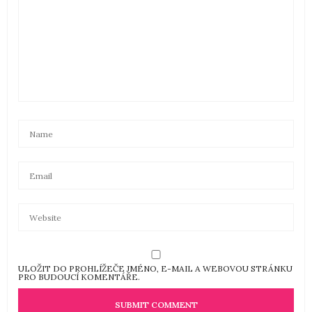
ahoj…asi mi to nebudete verit ale o tom ze nemate
pri uplnku chodit ven doporucuju protoze az vas
nikoho potkam pri uplnku venku tak bych vam
nechtela ublizit….
9. 5. 2009 (18:21)
BASTER
NAPSAL:
verim ti to.muj kamos skoncil stejne.musi to byt
super.
27. 8. 2009 (10:39)
NIK
NAPSAL:
Heey Nechci nic říkat ale todle je všechno Pravda…
Upiři a todle Existuji.. když je uplněk Vždycky se
najde člověk kerý vyje a je jako Vlkodlak… ja to mam
už zjištěne… je to prostě pravda
26. 3. 2011 (21:45)
ULOŽIT DO PROHLÍŽEČE JMÉNO, E-MAIL A WEBOVOU STRÁNKU
PRO BUDOUCÍ KOMENTÁŘE.
LILIQUA
NAPSAL:
Všetko je holá pravda… Všetko to existuje…. žijú
medzi nami… a my o nich ani nevieme