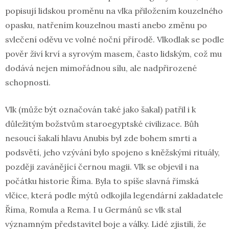
popisují lidskou proměnu na vlka přiložením kouzelného
opasku, natřením kouzelnou mastí anebo změnu po
svlečení oděvu ve volné noční přírodě. Vlkodlak se podle
pověr živí krví a syrovým masem, často lidským, což mu
dodává nejen mimořádnou sílu, ale nadpřirozené
schopnosti.
Vlk (může být označován také jako šakal) patřil i k
důležitým božstvům staroegyptské civilizace. Bůh
nesoucí šakalí hlavu Anubis byl zde bohem smrti a
podsvětí, jeho vzývání bylo spojeno s kněžskými rituály,
později zavánějící černou magii. Vlk se objevil i na
počátku historie Říma. Byla to spíše slavná římská
vlčice, která podle mýtů odkojila legendární zakladatele
Říma, Romula a Rema. I u Germánů se vlk stal
významným představitel boje a války. Lidé zjistili, že