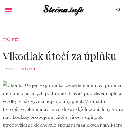
TVŮJ SVĚT
Vlkodlak útočí za úplňku
by
5. 5. 2007
MARTIN
Už jen vzpomínka, že se lidé mění za pomoci
démonů a určitých podmínek, hlavně pod vlivem úplňku
ve vlky, v nás vyvolá nepříjemný pocit. V západní
Evropě, ve Skandinávii a ve slovanských zemích byla víra
na vlkodlaky propojena ještě s vírou v upíry.
Ze
středověku se dochovalo spoustu magických knih, které