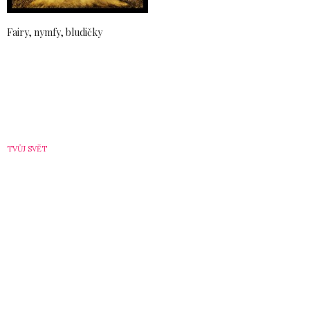
Fairy, nymfy, bludičky
TVŮJ SVĚT
Jak si vybrat plavky –
TEST
by
4. 5. 2007
ELIŠKA R.
Blíží se léto a s tím spojené typické letní
činnosti. Možná už přemýšlíš o nových plavečkách a